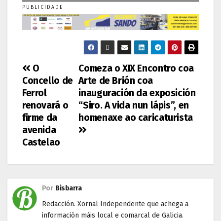
PUBLICIDADE
O
Comeza o XIX Encontro coa
Concello de
Arte de Brión coa
Ferrol
inauguración da exposición
renovará o
“Siro. A vida nun lápis”, en
firme da
homenaxe ao caricaturista
avenida
Castelao
Por
Bisbarra
Redacción. Xornal Independente que achega a
información máis local e comarcal de Galicia.