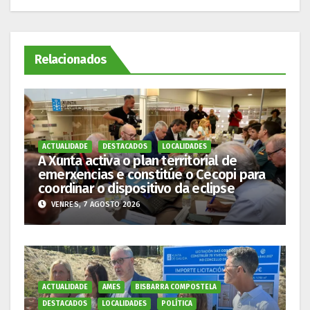
Relacionados
ACTUALIDADE
DESTACADOS
LOCALIDADES
A Xunta activa o plan territorial de
emerxencias e constitúe o Cecopi para
coordinar o dispositivo da eclipse
VENRES, 7 AGOSTO 2026
ACTUALIDADE
AMES
BISBARRA COMPOSTELA
DESTACADOS
LOCALIDADES
POLÍTICA